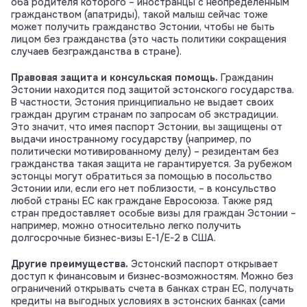
оба родителя которого – иностранцы с неопределённым
гражданством (апатриды), такой малыш сейчас тоже
может получить гражданство Эстонии, чтобы не быть
лицом без гражданства (это часть политики сокращения
случаев безгражданства в стране).
Правовая защита и консульская помощь.
Гражданин
Эстонии находится под защитой эстонского государства.
В частности, Эстония принципиально не выдает своих
граждан другим странам по запросам об экстрадиции.
Это значит, что имея паспорт Эстонии, вы защищены от
выдачи иностранному государству (например, по
политически мотивированному делу) – резидентам без
гражданства такая защита не гарантируется. За рубежом
эстонцы могут обратиться за помощью в посольство
Эстонии или, если его нет поблизости, – в консульство
любой страны ЕС как граждане Евросоюза. Также ряд
стран предоставляет особые визы для граждан Эстонии –
например, можно относительно легко получить
долгосрочные бизнес-визы E-1/E-2 в США.
Другие преимущества.
Эстонский паспорт открывает
доступ к финансовым и бизнес-возможностям. Можно без
ограничений открывать счета в банках стран ЕС, получать
кредиты на выгодных условиях в эстонских банках (сами