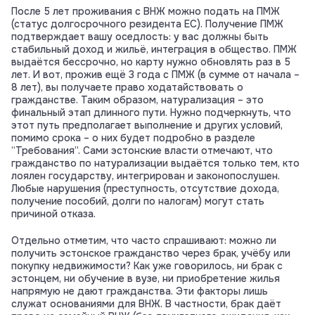
После 5 лет проживания с ВНЖ можно подать на ПМЖ
(статус долгосрочного резидента ЕС). Получение ПМЖ
подтверждает вашу оседлость: у вас должны быть
стабильный доход и жильё, интеграция в общество. ПМЖ
выдаётся бессрочно, но карту нужно обновлять раз в 5
лет. И вот, прожив ещё 3 года с ПМЖ (в сумме от начала –
8 лет), вы получаете право ходатайствовать о
гражданстве. Таким образом, натурализация – это
финальный этап длинного пути. Нужно подчеркнуть, что
этот путь предполагает выполнение и других условий,
помимо срока – о них будет подробно в разделе
“Требования”. Сами эстонские власти отмечают, что
гражданство по натурализации выдаётся только тем, кто
лоялен государству, интегрирован и законопослушен.
Любые нарушения (преступность, отсутствие дохода,
получение пособий, долги по налогам) могут стать
причиной отказа.
Отдельно отметим, что часто спрашивают: можно ли
получить эстонское гражданство через брак, учёбу или
покупку недвижимости? Как уже говорилось, ни брак с
эстонцем, ни обучение в вузе, ни приобретение жилья
напрямую не дают гражданства. Эти факторы лишь
служат основаниями для ВНЖ. В частности, брак даёт