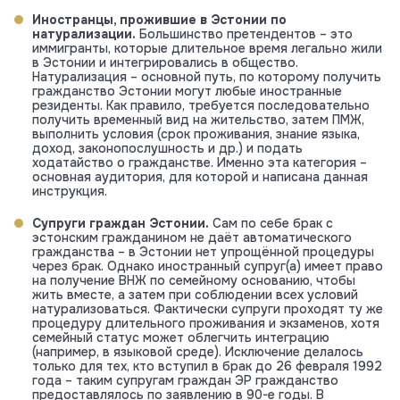
Иностранцы, прожившие в Эстонии по
натурализации.
Большинство претендентов – это
иммигранты, которые длительное время легально жили
в Эстонии и интегрировались в общество.
Натурализация – основной путь, по которому получить
гражданство Эстонии могут любые иностранные
резиденты. Как правило, требуется последовательно
получить временный вид на жительство, затем ПМЖ,
выполнить условия (срок проживания, знание языка,
доход, законопослушность и др.) и подать
ходатайство о гражданстве. Именно эта категория –
основная аудитория, для которой и написана данная
инструкция.
Супруги граждан Эстонии.
Сам по себе брак с
эстонским гражданином не даёт автоматического
гражданства – в Эстонии нет упрощённой процедуры
через брак. Однако иностранный супруг(а) имеет право
на получение ВНЖ по семейному основанию, чтобы
жить вместе, а затем при соблюдении всех условий
натурализоваться. Фактически супруги проходят ту же
процедуру длительного проживания и экзаменов, хотя
семейный статус может облегчить интеграцию
(например, в языковой среде). Исключение делалось
только для тех, кто вступил в брак до 26 февраля 1992
года – таким супругам граждан ЭР гражданство
предоставлялось по заявлению в 90-е годы. В