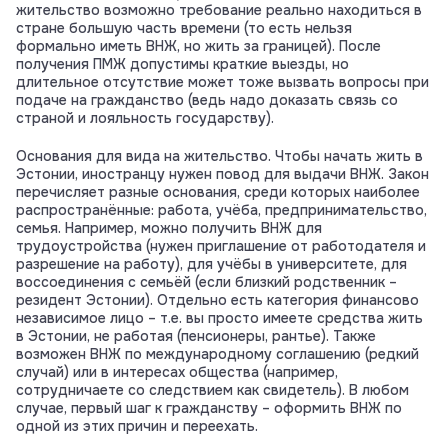
жительство возможно требование реально находиться в
стране большую часть времени (то есть нельзя
формально иметь ВНЖ, но жить за границей). После
получения ПМЖ допустимы краткие выезды, но
длительное отсутствие может тоже вызвать вопросы при
подаче на гражданство (ведь надо доказать связь со
страной и лояльность государству).
Основания для вида на жительство. Чтобы начать жить в
Эстонии, иностранцу нужен повод для выдачи ВНЖ. Закон
перечисляет разные основания, среди которых наиболее
распространённые: работа, учёба, предпринимательство,
семья. Например, можно получить ВНЖ для
трудоустройства (нужен приглашение от работодателя и
разрешение на работу), для учёбы в университете, для
воссоединения с семьёй (если близкий родственник –
резидент Эстонии). Отдельно есть категория финансово
независимое лицо – т.е. вы просто имеете средства жить
в Эстонии, не работая (пенсионеры, рантье). Также
возможен ВНЖ по международному соглашению (редкий
случай) или в интересах общества (например,
сотрудничаете со следствием как свидетель). В любом
случае, первый шаг к гражданству – оформить ВНЖ по
одной из этих причин и переехать.