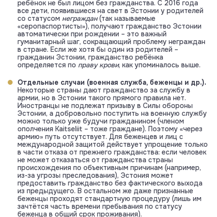
ребёнок не был лицом без гражданства. С 2016 года
все дети, появившиеся на свет в Эстонии у родителей
со статусом
неграждан
(так называемые
«серопаспортисты»), получают гражданство Эстонии
автоматически при рождении – это важный
гуманитарный шаг, сокращающий проблему неграждан
в стране. Если же хотя бы один из родителей –
гражданин Эстонии, гражданство ребёнка
определяется по
праву крови
, как упоминалось выше.
Отдельные случаи (военная служба, беженцы и др.).
Некоторые страны дают гражданство за службу в
армии, но в Эстонии такого прямого правила нет.
Иностранцы не подлежат призыву в Силы обороны
Эстонии, а добровольно поступить на военную службу
можно только уже будучи гражданином (членом
ополчения Kaitseliit – тоже граждане). Поэтому «через
армию» путь отсутствует. Для беженцев и лиц с
международной защитой действует упрощение только
в части отказа от прежнего гражданства: если человек
не может отказаться от гражданства страны
происхождения по объективным причинам (например,
из-за угрозы преследования), Эстония может
предоставить гражданство без фактического выхода
из предыдущего. В остальном же даже признанные
беженцы проходят стандартную процедуру (лишь им
зачтётся часть времени пребывания по статусу
беженца в общий срок проживания).