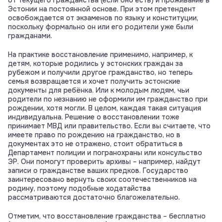
от текущего гражданства (если оно есть) и проживание в
Эстонии на постоянной основе. При этом претендент
освобождается от экзаменов по языку и конституции,
поскольку формально он или его родители уже были
гражданами.
На практике восстановление применимо, например, к
детям, которые родились у эстонских граждан за
рубежом и получили другое гражданство, но теперь
семья возвращается и хочет получить эстонские
документы для ребёнка. Или к молодым людям, чьи
родители по незнанию не оформили им гражданство при
рождении, хотя могли. В целом, каждая такая ситуация
индивидуальна. Решение о восстановлении тоже
принимает МВД или правительство. Если вы считаете, что
имеете право по рождению на гражданство, но в
документах это не отражено, стоит обратиться в
Департамент полиции и погранохраны или консульство
ЭР. Они помогут проверить архивы – например, найдут
записи о гражданстве ваших предков. Государство
заинтересовано вернуть своих соотечественников на
родину, поэтому подобные ходатайства
рассматриваются достаточно благожелательно.
Отметим, что восстановление гражданства – бесплатно