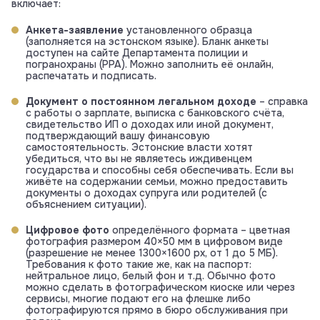
включает:
Анкета-заявление
установленного образца
(заполняется на эстонском языке). Бланк анкеты
доступен на сайте Департамента полиции и
погранохраны (PPA). Можно заполнить её онлайн,
распечатать и подписать.
Документ о постоянном легальном доходе
– справка
с работы о зарплате, выписка с банковского счёта,
свидетельство ИП о доходах или иной документ,
подтверждающий вашу финансовую
самостоятельность. Эстонские власти хотят
убедиться, что вы не являетесь иждивенцем
государства и способны себя обеспечивать. Если вы
живёте на содержании семьи, можно предоставить
документы о доходах супруга или родителей (с
объяснением ситуации).
Цифровое фото
определённого формата – цветная
фотография размером 40×50 мм в цифровом виде
(разрешение не менее 1300×1600 px, от 1 до 5 МБ).
Требования к фото такие же, как на паспорт:
нейтральное лицо, белый фон и т.д. Обычно фото
можно сделать в фотографическом киоске или через
сервисы, многие подают его на флешке либо
фотографируются прямо в бюро обслуживания при