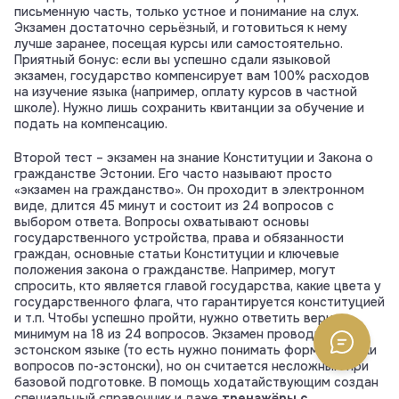
письменную часть, только устное и понимание на слух.
Экзамен достаточно серьёзный, и готовиться к нему
лучше заранее, посещая курсы или самостоятельно.
Приятный бонус: если вы успешно сдали языковой
экзамен, государство компенсирует вам 100% расходов
на изучение языка (например, оплату курсов в частной
школе). Нужно лишь сохранить квитанции за обучение и
подать на компенсацию.
Второй тест – экзамен на знание Конституции и Закона о
гражданстве Эстонии. Его часто называют просто
«экзамен на гражданство». Он проходит в электронном
виде, длится 45 минут и состоит из 24 вопросов с
выбором ответа. Вопросы охватывают основы
государственного устройства, права и обязанности
граждан, основные статьи Конституции и ключевые
положения закона о гражданстве. Например, могут
спросить, кто является главой государства, какие цвета у
государственного флага, что гарантируется конституцией
и т.п. Чтобы успешно пройти, нужно ответить верно
минимум на 18 из 24 вопросов. Экзамен проводится на
эстонском языке (то есть нужно понимать формулировки
вопросов по-эстонски), но он считается несложным при
базовой подготовке. В помощь ходатайствующим создан
специальный справочник и даже
тренажёры с