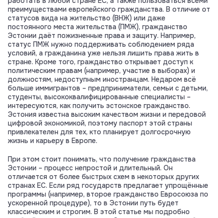
работать в любой стране ЕС, а также пользоваться всеми
преимуществами европейского гражданства. В отличие от
статусов вида на жительство (ВНЖ) или даже
постоянного места жительства (ПМЖ), гражданство
Эстонии даёт пожизненные права и защиту. Например,
статус ПМЖ нужно поддерживать соблюдением ряда
условий, а гражданина уже нельзя лишить права жить в
стране. Кроме того, гражданство открывает доступ к
политическим правам (например, участие в выборах) и
должностям, недоступным иностранцам. Недаром всё
больше иммигрантов – предприниматели, семьи с детьми,
студенты, высококвалифицированные специалисты –
интересуются, как получить эстонское гражданство.
Эстония известна высоким качеством жизни и передовой
цифровой экономикой, поэтому паспорт этой страны
привлекателен для тех, кто планирует долгосрочную
жизнь и карьеру в Европе.
При этом стоит понимать, что получение гражданства
Эстонии – процесс непростой и длительный. Он
отличается от более быстрых схем в некоторых других
странах ЕС. Если ряд государств предлагает упрощённые
программы (например, второе гражданство Евросоюза по
ускоренной процедуре), то в Эстонии путь будет
классическим и строгим. В этой статье мы подробно