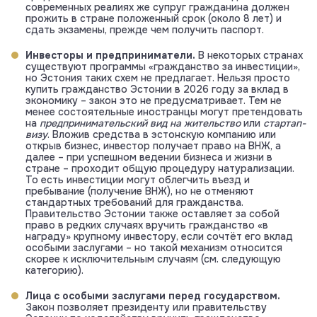
современных реалиях же супруг гражданина должен
прожить в стране положенный срок (около 8 лет) и
сдать экзамены, прежде чем получить паспорт.
Инвесторы и предприниматели.
В некоторых странах
существуют программы «гражданство за инвестиции»,
но Эстония таких схем не предлагает. Нельзя просто
купить гражданство Эстонии в 2026 году за вклад в
экономику – закон это не предусматривает. Тем не
менее состоятельные иностранцы могут претендовать
на
предпринимательский вид на жительство
или
стартап-
визу
. Вложив средства в эстонскую компанию или
открыв бизнес, инвестор получает право на ВНЖ, а
далее – при успешном ведении бизнеса и жизни в
стране – проходит общую процедуру натурализации.
То есть инвестиции могут облегчить въезд и
пребывание (получение ВНЖ), но не отменяют
стандартных требований для гражданства.
Правительство Эстонии также оставляет за собой
право в редких случаях вручить гражданство «в
награду» крупному инвестору, если сочтёт его вклад
особыми заслугами – но такой механизм относится
скорее к исключительным случаям (см. следующую
категорию).
Лица с особыми заслугами перед государством.
Закон позволяет президенту или правительству