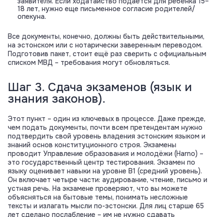
заявителя. Если ходатайство подаётся для ребёнка 15–
18 лет, нужно еще письменное согласие родителей/
опекуна.
Все документы, конечно, должны быть действительными,
на эстонском или с нотарически заверенным переводом.
Подготовив пакет, стоит ещё раз сверить с официальным
списком МВД – требования могут обновляться.
Шаг 3. Сдача экзаменов (язык и
знания законов).
Этот пункт – один из ключевых в процессе. Даже прежде,
чем подать документы, почти всем претендентам нужно
подтвердить свой уровень владения эстонским языком и
знаний основ конституционного строя. Экзамены
проводит Управление образования и молодёжи (Harno) –
это государственный центр тестирования. Экзамен по
языку оценивает навыки на уровне B1 (средний уровень).
Он включает четыре части: аудирование, чтение, письмо и
устная речь. На экзамене проверяют, что вы можете
объясняться на бытовые темы, понимать несложные
тексты и излагать мысли по-эстонски. Для лиц старше 65
лет сделано послабление – им не нужно сдавать