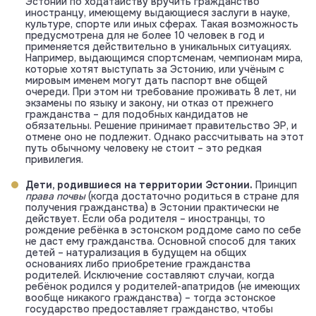
Эстонии по ходатайству вручить гражданство
иностранцу, имеющему выдающиеся заслуги в науке,
культуре, спорте или иных сферах. Такая возможность
предусмотрена для не более 10 человек в год и
применяется действительно в уникальных ситуациях.
Например, выдающимся спортсменам, чемпионам мира,
которые хотят выступать за Эстонию, или учёным с
мировым именем могут дать паспорт вне общей
очереди. При этом ни требование проживать 8 лет, ни
экзамены по языку и закону, ни отказ от прежнего
гражданства – для подобных кандидатов не
обязательны. Решение принимает правительство ЭР, и
отмене оно не подлежит. Однако рассчитывать на этот
путь обычному человеку не стоит – это редкая
привилегия.
Дети, родившиеся на территории Эстонии.
Принцип
права почвы
(когда достаточно родиться в стране для
получения гражданства) в Эстонии практически не
действует. Если оба родителя – иностранцы, то
рождение ребёнка в эстонском роддоме само по себе
не даст ему гражданства. Основной способ для таких
детей – натурализация в будущем на общих
основаниях либо приобретение гражданства
родителей. Исключение составляют случаи, когда
ребёнок родился у родителей-апатридов (не имеющих
вообще никакого гражданства) – тогда эстонское
государство предоставляет гражданство, чтобы