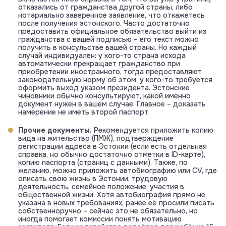
отказались от гражданства другой страны, либо
нотариально заверенное заявление, что откажетесь
после получения эстонского. Часто достаточно
предоставить официальное обязательство выйти из
гражданства с вашей подписью – его текст можно
получить в консульстве вашей страны. Но каждый
случай индивидуален: у кого-то страна исхода
автоматически прекращает гражданство при
приобретении иностранного, тогда предоставляют
законодательную норму об этом, у кого-то требуется
оформить выход указом президента. Эстонские
чиновники обычно консультируют, какой именно
документ нужен в вашем случае. Главное – доказать
намерение не иметь второй паспорт.
Прочие документы.
Рекомендуется приложить копию
вида на жительство (ПМЖ), подтверждение
регистрации адреса в Эстонии (если есть отдельная
справка, но обычно достаточно отметки в ID-карте),
копию паспорта (страниц с данными). Также, по
желанию, можно приложить автобиографию или CV, где
описать свою жизнь в Эстонии, трудовую
деятельность, семейное положение, участия в
общественной жизни. Хотя автобиография прямо не
указана в новых требованиях, ранее её просили писать
собственноручно – сейчас это не обязательно, но
иногда помогает комиссии понять мотивацию