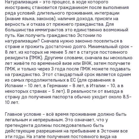
Натурализация – это процесс, в ходе которого
иностранец становится гражданином после выполнения
ряда условий: длительного проживания, интеграции
(знание языка, законов), наличия дохода, присяги на
верность и отказа от прежнего гражданства. Для
большинства иммигрантов это единственно возможный
путь. Как получить гражданство Эстонии по
натурализации? Сначала нужно законно поселиться в
стране и прожить достаточно долго. Минимальный срок –
8 лет, из которых не менее 5 лет в статусе постоянного
резидента (ПМЖ). Другими словами, сначала вы несколько
лет живёте по временной визе или ВНЖ, затем получаете
ПМЖ, и только через 3 года после ПМЖ можете подавать
на гражданство. Этот стандартный срок является одним
из самых продолжительных в ЕС (для сравнения: в
Испании – 10 лет, в Германии – 8 лет, в Италии – 10, а в
некоторых странах – 5 лет). В реальности от въезда в
страну до получения паспорта обычно уходит около 8,5–
10 лет.
Главное условие – всё время проживание должно быть
легальным и непрерывным. Это означает, что у
претендента должны последовательно быть
действующие разрешения на пребывание в Эстонии все
эти годы. На этапе получения постоянного вида на