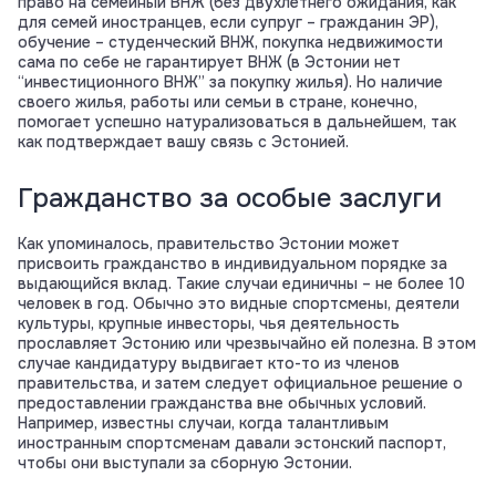
право на семейный ВНЖ (без двухлетнего ожидания, как
для семей иностранцев, если супруг – гражданин ЭР),
обучение – студенческий ВНЖ, покупка недвижимости
сама по себе не гарантирует ВНЖ (в Эстонии нет
“инвестиционного ВНЖ” за покупку жилья). Но наличие
своего жилья, работы или семьи в стране, конечно,
помогает успешно натурализоваться в дальнейшем, так
как подтверждает вашу связь с Эстонией.
Гражданство за особые заслуги
Как упоминалось, правительство Эстонии может
присвоить гражданство в индивидуальном порядке за
выдающийся вклад. Такие случаи единичны – не более 10
человек в год. Обычно это видные спортсмены, деятели
культуры, крупные инвесторы, чья деятельность
прославляет Эстонию или чрезвычайно ей полезна. В этом
случае кандидатуру выдвигает кто-то из членов
правительства, и затем следует официальное решение о
предоставлении гражданства вне обычных условий.
Например, известны случаи, когда талантливым
иностранным спортсменам давали эстонский паспорт,
чтобы они выступали за сборную Эстонии.