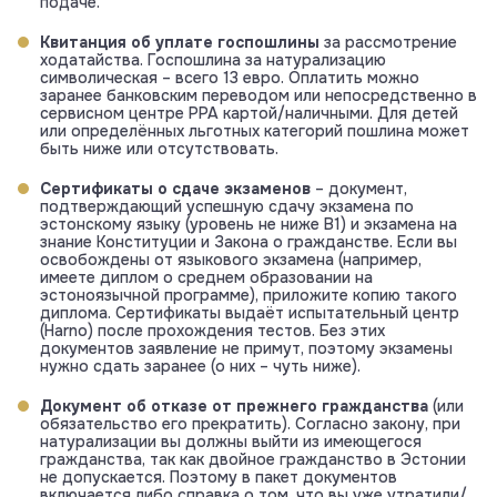
подаче.
Квитанция об уплате госпошлины
за рассмотрение
ходатайства. Госпошлина за натурализацию
символическая – всего 13 евро. Оплатить можно
заранее банковским переводом или непосредственно в
сервисном центре PPA картой/наличными. Для детей
или определённых льготных категорий пошлина может
быть ниже или отсутствовать.
Сертификаты о сдаче экзаменов
– документ,
подтверждающий успешную сдачу экзамена по
эстонскому языку (уровень не ниже B1) и экзамена на
знание Конституции и Закона о гражданстве. Если вы
освобождены от языкового экзамена (например,
имеете диплом о среднем образовании на
эстоноязычной программе), приложите копию такого
диплома. Сертификаты выдаёт испытательный центр
(Harno) после прохождения тестов. Без этих
документов заявление не примут, поэтому экзамены
нужно сдать заранее (о них – чуть ниже).
Документ об отказе от прежнего гражданства
(или
обязательство его прекратить). Согласно закону, при
натурализации вы должны выйти из имеющегося
гражданства, так как двойное гражданство в Эстонии
не допускается. Поэтому в пакет документов
включается либо справка о том, что вы уже утратили/