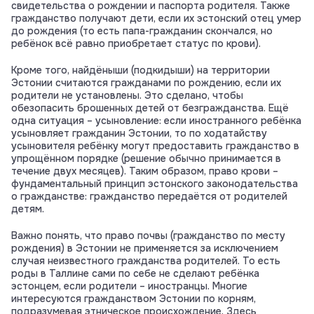
свидетельства о рождении и паспорта родителя. Также
гражданство получают дети, если их эстонский отец умер
до рождения (то есть папа-гражданин скончался, но
ребёнок всё равно приобретает статус по крови).
Кроме того, найдёныши (подкидыши) на территории
Эстонии считаются гражданами по рождению, если их
родители не установлены. Это сделано, чтобы
обезопасить брошенных детей от безгражданства. Ещё
одна ситуация – усыновление: если иностранного ребёнка
усыновляет гражданин Эстонии, то по ходатайству
усыновителя ребёнку могут предоставить гражданство в
упрощённом порядке (решение обычно принимается в
течение двух месяцев). Таким образом, право крови –
фундаментальный принцип эстонского законодательства
о гражданстве: гражданство передаётся от родителей
детям.
Важно понять, что право почвы (гражданство по месту
рождения) в Эстонии не применяется за исключением
случая неизвестного гражданства родителей. То есть
роды в Таллине сами по себе не сделают ребёнка
эстонцем, если родители – иностранцы. Многие
интересуются гражданством Эстонии по корням,
подразумевая этническое происхождение. Здесь