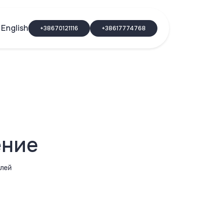
English
+38670121116
+38617774768
ение
лей