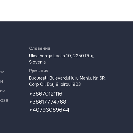
Словения
Ulica heroja Lacka 10, 2250 Ptuj,
Slovenia
Румыния
ии
București, Bulevardul Iuliu Maniu, Nr. 6R,
ии
Corp C1, Etaj 9, biroul 903
ии
+38670121116
оюза
+38617774768
+40793089644