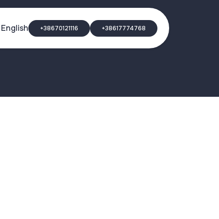
English
+38670121116
+38617774768